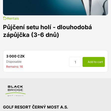
Rentals
Půjčení setu holí - dlouhodobá
zápůjčka (3-6 dnů)
3 000 CZK
Disposable
Add to cart
Remains: 16
GOLF RESORT ČERNÝ MOST A.S.