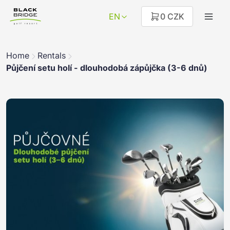
EN
0 CZK
Home
Rentals
Půjčení setu holí - dlouhodobá zápůjčka (3-6 dnů)