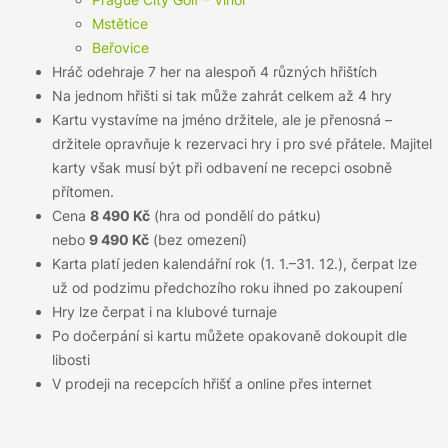
Mstětice
Beřovice
Hráč odehraje 7 her na alespoň 4 různých hřištích
Na jednom hřišti si tak může zahrát celkem až 4 hry
Kartu vystavíme na jméno držitele, ale je přenosná –
držitele opravňuje k rezervaci hry i pro své přátele. Majitel
karty však musí být při odbavení ne recepci osobně
přítomen.
Cena
8 490 Kč
(hra od pondělí do pátku)
nebo
9 490 Kč
(bez omezení)
Karta platí jeden kalendářní rok (1. 1.–31. 12.), čerpat lze
už od podzimu předchozího roku ihned po zakoupení
Hry lze čerpat i na klubové turnaje
Po dočerpání si kartu můžete opakovaně dokoupit dle
libosti
V prodeji na recepcích hřišť a online přes internet