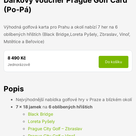
Dárkový voucher Prague Golf Card
(Po-Pá)
Výhodná golfová karta pro Prahu a okolí nabízí 7 her na 6
oblíbených hřištích (Black Bridge,Loreta Pyšely, Zbraslav, Vinoř,
Mstětice a Beřovice)
8 490 Kč
Do košíku
Jednorázově
Popis
Nejvýhodnější nabídka golfové hry v Praze a blízkém okolí
7 × 18 jamek
na
6 oblíbených hřištích
Black Bridge
Loreta Pyšely
Prague City Golf – Zbraslav
Prague City Golf – Vinoř